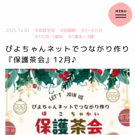
2025.12.01
#未就学児
#妊娠期
#0～6カ月
#7カ月~1歳半
#1歳半～3歳
ぴよちゃんネットでつながり作り
『保護茶会』12月♪