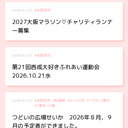
2026.07.25
#未就学児
2027大阪マラソン♡チャリティランナ
ー募集
2026.07.23
#未就学児
第21回西成大好きふれあい運動会
2026.10.21水
2026.07.22
#未就学児
#妊娠期
#0～6カ月
#7カ月~1歳半
#1歳半～3歳
つどいの広場せいか 2026年８月、９
月の予定表ができました。