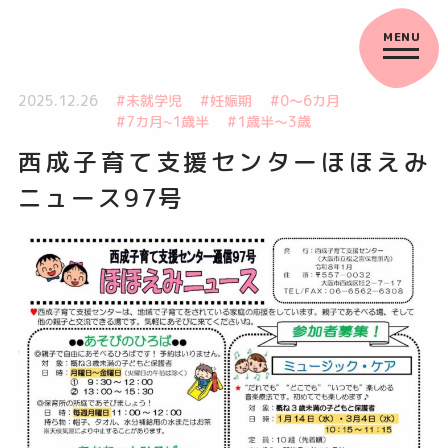
2025.12.26
#未就学児
#妊娠期
#0～6カ月
#7カ月~1歳半
#1歳半～3歳
西成子育て支援センターほほえみ
ニュース97号