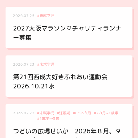
2026.07.25
#未就学児
2027大阪マラソン♡チャリティランナ
ー募集
2026.07.23
#未就学児
第21回西成大好きふれあい運動会
2026.10.21水
2026.07.22
#未就学児
#妊娠期
#0～6カ月
#7カ月~1歳半
#1歳半～3歳
つどいの広場せいか 2026年８月、９