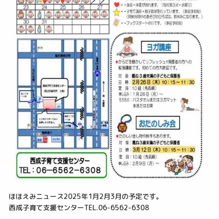
ほほえみニュース
2025
年
1
月
2
月
3
月の予定です。
西成子育て支援センター
TEL.06-6562-6308