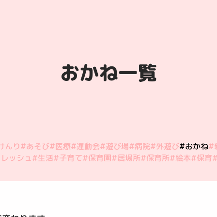
おかね一覧
けんり
#あそび
#医療
#運動会
#遊び場
#病院
#外遊び
#おかね
#
フレッシュ
#生活
#子育て
#保育園
#居場所
#保育所
#絵本
#保育