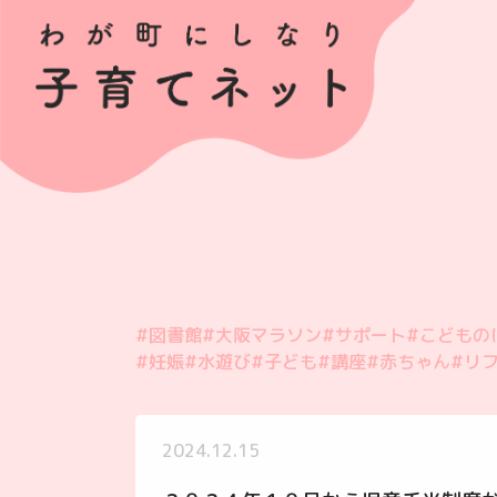
#図書館
#大阪マラソン
#サポート
#こどもの
#妊娠
#水遊び
#子ども
#講座
#赤ちゃん
#リ
2024.12.15