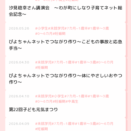
汐見稔幸さん講演会 ～わが町にしなり子育てネット総
会記念～
2026.05.26
#小学生
#未就学児
#7カ月~1歳半
#1歳半～3歳
#0～6カ月
#妊娠期
ぴよちゃんネットでつながり作り～こどもの事故と応急
手当～
2026.04.30
#未就学児
#7カ月~1歳半
#1歳半～3歳
#0～6カ月
#妊娠期
ぴよちゃんネットでつながり作り～体にやさしいおやつ
作り～
2026.04.10
#未就学児
#小学生
#7カ月~1歳半
#1歳半～3歳
#0～6カ月
#妊娠期
#中高生
第22回子ども元気まつり
2026.04.09
#未就学児
#7カ月~1歳半
#1歳半～3歳
#0～6カ月
#妊娠期