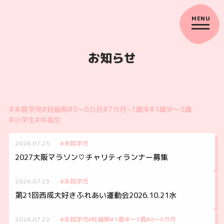
お知らせ
#未就学児
#妊娠期
#0～6カ月
#7カ月~1歳半
#1歳半～3歳
#小学生
#中高生
2026.07.25
#未就学児
2027大阪マラソン♡チャリティランナー募集
2026.07.23
#未就学児
第21回西成大好きふれあい運動会2026.10.21水
2026.07.22
#未就学児
#妊娠期
#1歳半～3歳
#0～6カ月