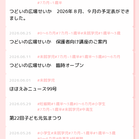
#7カ月~1歳半
つどいの広場せいか 2026年８月、９月の予定表ができ
ました。
2026.06.25
#0～6カ月
#7カ月~1歳半
#未就学児
#1歳半～3歳
つどいの広場せいか 保護者向け講座のご案内
2026.06.11
#未就学児
#7カ月~1歳半
#1歳半～3歳
#0～6カ月
つどいの広場せいか 臨時オープン
2026.06.01
#未就学児
ほほえみニュース99号
2026.05.29
#妊娠期
#1歳半～3歳
#0～6カ月
#小学生
#7カ月~1歳半
#未就学児
#中高生
第22回子ども元気まつり
2026.05.26
#小学生
#未就学児
#7カ月~1歳半
#1歳半～3歳
#0～6カ月
#中高生
#妊娠期